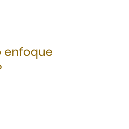
o enfoque
?